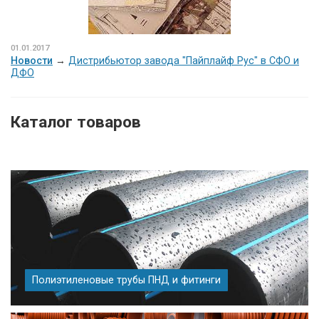
01.01.2017
Новости
→
Дистрибьютор завода "Пайплайф Рус" в СФО и
ДФО
Каталог товаров
Полиэтиленовые трубы ПНД и фитинги